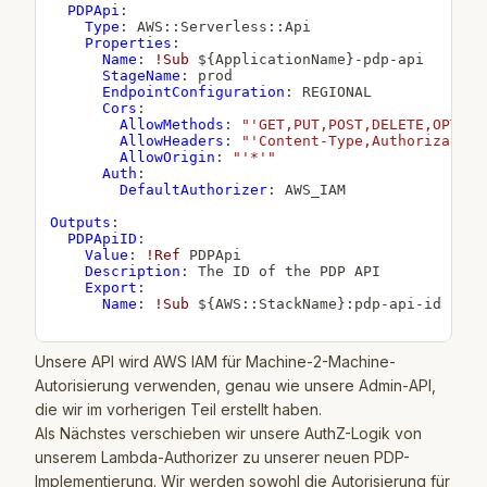
PDPApi
:
Type
:
 AWS
:
:
Serverless
:
:
Api

Properties
:
Name
:
!Sub
 $
{
ApplicationName
}
-
pdp
-
api

StageName
:
 prod

EndpointConfiguration
:
 REGIONAL

Cors
:
AllowMethods
:
"'GET,PUT,POST,DELETE,OPTION
AllowHeaders
:
"'Content-Type,Authorization
AllowOrigin
:
"'*'"
Auth
:
DefaultAuthorizer
:
 AWS_IAM

Outputs
:
PDPApiID
:
Value
:
!Ref
 PDPApi

Description
:
 The ID of the PDP API

Export
:
Name
:
!Sub
 $
{
AWS
:
:
StackName
}
:
pdp
-
api
-
id

Unsere API wird AWS IAM für Machine-2-Machine-
Autorisierung verwenden, genau wie unsere Admin-API,
die wir im vorherigen Teil erstellt haben.
Als Nächstes verschieben wir unsere AuthZ-Logik von
unserem Lambda-Authorizer zu unserer neuen PDP-
Implementierung. Wir werden sowohl die Autorisierung für