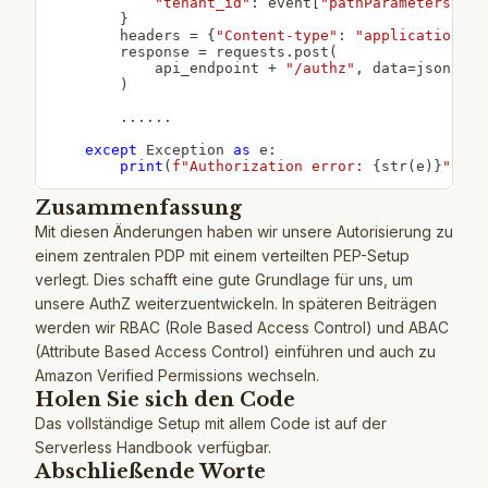
"tenant_id"
:
 event
[
"pathParameters"
]
[
"
}
        headers 
=
{
"Content-type"
:
"application/js
        response 
=
 requests
.
post
(
            api_endpoint 
+
"/authz"
,
 data
=
json
.
dum
)
.
.
.
.
.
.
except
 Exception 
as
 e
:
print
(
f"Authorization error: 
{
str
(
e
)
}
"
)
Zusammenfassung
Mit diesen Änderungen haben wir unsere Autorisierung zu
einem zentralen PDP mit einem verteilten PEP-Setup
verlegt. Dies schafft eine gute Grundlage für uns, um
unsere AuthZ weiterzuentwickeln. In späteren Beiträgen
werden wir RBAC (Role Based Access Control) und ABAC
(Attribute Based Access Control) einführen und auch zu
Amazon Verified Permissions wechseln.
Holen Sie sich den Code
Das vollständige Setup mit allem Code ist auf der
Serverless Handbook
verfügbar.
Abschließende Worte