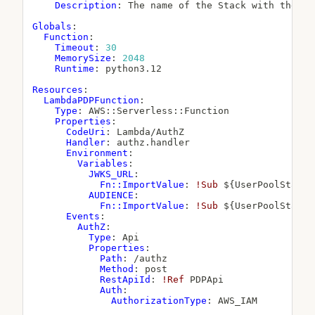
Description
:
 The name of the Stack with the Cog
Globals
:
Function
:
Timeout
:
30
MemorySize
:
2048
Runtime
:
 python3.12

Resources
:
LambdaPDPFunction
:
Type
:
 AWS
:
:
Serverless
:
:
Function

Properties
:
CodeUri
:
 Lambda/AuthZ

Handler
:
 authz.handler

Environment
:
Variables
:
JWKS_URL
:
Fn::ImportValue
:
!Sub
 $
{
UserPoolStackN
AUDIENCE
:
Fn::ImportValue
:
!Sub
 $
{
UserPoolStackN
Events
:
AuthZ
:
Type
:
 Api

Properties
:
Path
:
 /authz

Method
:
 post

RestApiId
:
!Ref
 PDPApi

Auth
:
AuthorizationType
:
 AWS_IAM
