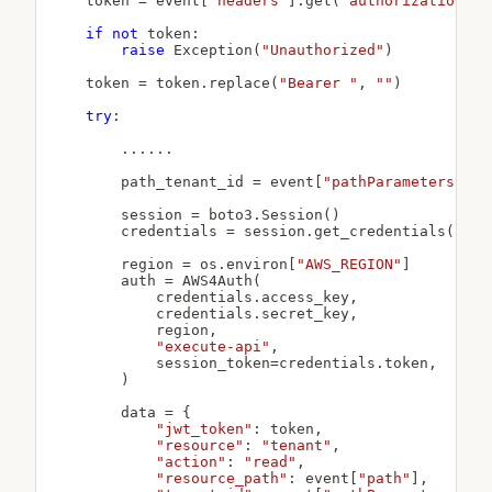
    token 
=
 event
[
"headers"
]
.
get
(
"authorization"
,
if
not
 token
:
raise
 Exception
(
"Unauthorized"
)
    token 
=
 token
.
replace
(
"Bearer "
,
""
)
try
:
.
.
.
.
.
.
        path_tenant_id 
=
 event
[
"pathParameters"
]
[
"
        session 
=
 boto3
.
Session
(
)
        credentials 
=
 session
.
get_credentials
(
)
.
ge
        region 
=
 os
.
environ
[
"AWS_REGION"
]
        auth 
=
 AWS4Auth
(
            credentials
.
access_key
,
            credentials
.
secret_key
,
            region
,
"execute-api"
,
            session_token
=
credentials
.
token
,
)
        data 
=
{
"jwt_token"
:
 token
,
"resource"
:
"tenant"
,
"action"
:
"read"
,
"resource_path"
:
 event
[
"path"
]
,