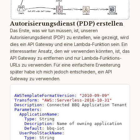
Autorisierungsdienst (PDP) erstellen
Das Erste, was wir tun müssen, ist, unseren
Autorisierungsdienst (PDP) zu erstellen, wie gezeigt, wird
dies ein API Gateway und eine Lambda-Funktion sein. Ein
interessanter Ansatz, den wir verwenden könnten, ist, das
API Gateway zu entfernen und nur Lambda-Funktions-
URLs zu verwenden. Für eine einfachere Erweiterung
später habe ich mich jedoch entschieden, ein API
Gateway zu verwenden.
AWSTemplateFormatVersion
:
"2010-09-09"
Transform
:
"AWS::Serverless-2016-10-31"
Description
:
Parameters
:
ApplicationName
:
Type
:
 String

Description
:
 Name of owning application

Default
:
 bbq
-
iot

UserPoolStackName
:
Type
:
 String
