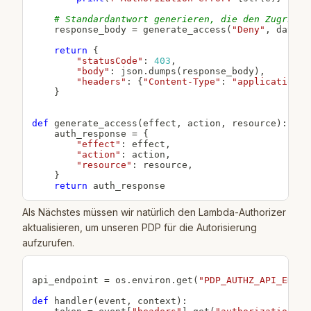
# Standardantwort generieren, die den Zugriff 
    response_body 
=
 generate_access
(
"Deny"
,
 data
[
"
return
{
"statusCode"
:
403
,
"body"
:
 json
.
dumps
(
response_body
)
,
"headers"
:
{
"Content-Type"
:
"application/j
}
def
generate_access
(
effect
,
 action
,
 resource
)
:
    auth_response 
=
{
"effect"
:
 effect
,
"action"
:
 action
,
"resource"
:
 resource
,
}
return
Als Nächstes müssen wir natürlich den Lambda-Authorizer
aktualisieren, um unseren PDP für die Autorisierung
aufzurufen.
api_endpoint 
=
 os
.
environ
.
get
(
"PDP_AUTHZ_API_ENDPO
def
handler
(
event
,
 context
)
: