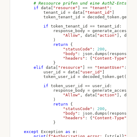
# Ressource prüfen und eine AuthZ-Entschei
if
 data
[
"resource"
]
==
"tenant"
:
            tenant_id 
=
 data
[
"tenant_id"
]
            token_tenant_id 
=
 decoded_token
.
get
(
"t
if
 token_tenant_id 
==
 tenant_id
:
                response_body 
=
 generate_access
(
"Allow"
,
 data
[
"action"
]
,
 data
[
)
return
{
"statusCode"
:
200
,
"body"
:
 json
.
dumps
(
response_bo
"headers"
:
{
"Content-Type"
:
"a
}
elif
 data
[
"resource"
]
==
"tenantUser"
:
            user_id 
=
 data
[
"user_id"
]
            token_user_id 
=
 decoded_token
.
get
(
"cog
if
 token_user_id 
==
 user_id
:
                response_body 
=
 generate_access
(
"Allow"
,
 data
[
"action"
]
,
 data
[
)
return
{
"statusCode"
:
200
,
"body"
:
 json
.
dumps
(
response_bo
"headers"
:
{
"Content-Type"
:
"a
}
except
 Exception 
as
 e
:
print
(
f"Authorization error: 
{
str
(
e
)
}
"
)