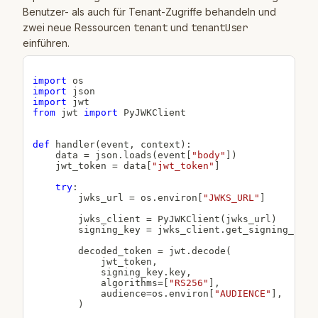
Benutzer- als auch für Tenant-Zugriffe behandeln und
zwei neue Ressourcen
tenant
und
tenantUser
einführen.
import
import
import
from
 jwt 
import
 PyJWKClient

def
handler
(
event
,
 context
)
:
    data 
=
 json
.
loads
(
event
[
"body"
]
)
    jwt_token 
=
 data
[
"jwt_token"
]
try
:
        jwks_url 
=
 os
.
environ
[
"JWKS_URL"
]
        jwks_client 
=
 PyJWKClient
(
jwks_url
)
        signing_key 
=
 jwks_client
.
get_signing_key_
        decoded_token 
=
 jwt
.
decode
(
            jwt_token
,
            signing_key
.
key
,
            algorithms
=
[
"RS256"
]
,
            audience
=
os
.
environ
[
"AUDIENCE"
]
,
)