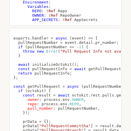
Environment
:
Variables
:
REPO
:
!Ref
 Repo

OWNER
:
!Ref
 RepoOwner

APP_SECRETS
:
!Ref
exports
.
handler
=
async
(
event
)
=>
{
  pullRequestNumber 
=
 event
.
detail
.
pr_number
;
if
(
pullRequestNumber 
==
-
1
)
{
throw
new
Error
(
"Pull Request Info not availab
}
await
initializeOctokit
(
)
;
const
 pullRequestInfo 
=
await
getPullRequest
(
pul
return
 pullRequestInfo
;
}
;
const
getPullRequest
=
async
(
pullRequestNumber
)
=
if
(
octokit
)
{
const
 result 
=
await
 octokit
.
rest
.
pulls
.
get
(
{
owner
:
 process
.
env
.
OWNER
,
repo
:
 process
.
env
.
REPO
,
pull_number
:
 pullRequestNumber
,
}
)
;
    prData 
=
{
}
;
    prData
[
"PullRequestCommitSha"
]
=
 result
.
data
.
h
    prData
[
"PullRequestBranch"
]
=
 result
.
data
.
head