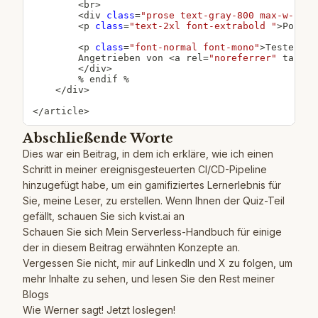
<
br
>
<
div 
class
=
"prose text-gray-800 max-w-none
<
p 
class
=
"text-2xl font-extrabold "
>
Post Q
<
p 
class
=
"font-normal font-mono"
>
Testen Si
        Angetrieben von 
<
a rel
=
"noreferrer"
 target
<
/
div
>
%
 endif 
%
<
/
div
>
<
/
article
>
Abschließende Worte
Dies war ein Beitrag, in dem ich erkläre, wie ich einen
Schritt in meiner ereignisgesteuerten CI/CD-Pipeline
hinzugefügt habe, um ein gamifiziertes Lernerlebnis für
Sie, meine Leser, zu erstellen. Wenn Ihnen der Quiz-Teil
gefällt, schauen Sie sich
kvist.ai
an
Schauen Sie sich
Mein Serverless-Handbuch
für einige
der in diesem Beitrag erwähnten Konzepte an.
Vergessen Sie nicht, mir auf
LinkedIn
und
X
zu folgen, um
mehr Inhalte zu sehen, und lesen Sie den Rest meiner
Blogs
Wie Werner sagt! Jetzt loslegen!