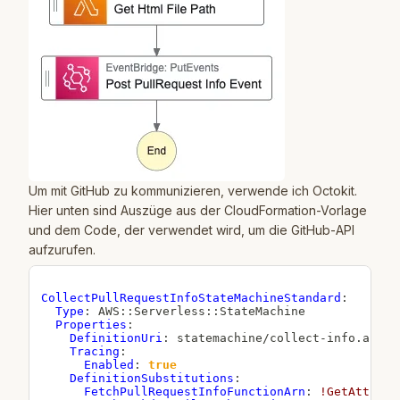
Um mit GitHub zu kommunizieren, verwende ich
Octokit
.
Hier unten sind Auszüge aus der CloudFormation-Vorlage
und dem Code, der verwendet wird, um die GitHub-API
aufzurufen.
CollectPullRequestInfoStateMachineStandard
:
Type
:
 AWS
:
:
Serverless
:
:
StateMachine

Properties
:
DefinitionUri
:
 statemachine/collect
-
info.asl.ya
Tracing
:
Enabled
:
true
DefinitionSubstitutions
:
FetchPullRequestInfoFunctionArn
:
!GetAtt
 Fet