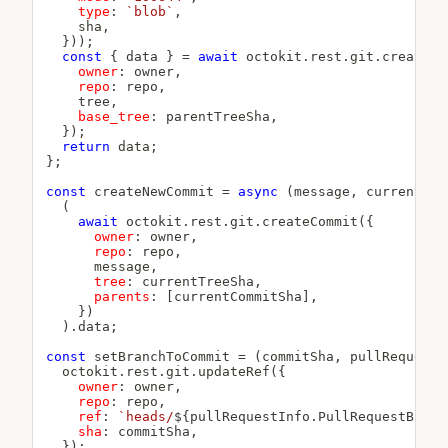
type
:
`
blob
`
,
    sha
,
}
)
)
;
const
{
 data 
}
=
await
 octokit
.
rest
.
git
.
createTr
owner
:
 owner
,
repo
:
 repo
,
    tree
,
base_tree
:
 parentTreeSha
,
}
)
;
return
 data
;
}
;
const
createNewCommit
=
async
(
message
,
 currentTre
(
await
 octokit
.
rest
.
git
.
createCommit
(
{
owner
:
 owner
,
repo
:
 repo
,
      message
,
tree
:
 currentTreeSha
,
parents
:
[
currentCommitSha
]
,
}
)
)
.
data
;
const
setBranchToCommit
=
(
commitSha
,
 pullRequestI
  octokit
.
rest
.
git
.
updateRef
(
{
owner
:
 owner
,
repo
:
 repo
,
ref
:
`
heads/
${
pullRequestInfo
.
PullRequestBranc
sha
:
 commitSha
,
}
)
;