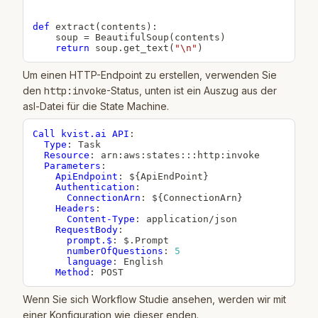
def
extract
(
contents
)
:
    soup 
=
 BeautifulSoup
(
contents
)
return
 soup
.
get_text
(
"\n"
)
Um einen HTTP-Endpoint zu erstellen, verwenden Sie
den
http:invoke
-Status, unten ist ein Auszug aus der
asl-Datei für die State Machine.
Call kvist.ai API
:
Type
:
 Task

Resource
:
 arn
:
aws
:
states
:
:
:
http
:
invoke

Parameters
:
ApiEndpoint
:
 $
{
ApiEndPoint
}
Authentication
:
ConnectionArn
:
 $
{
ConnectionArn
}
Headers
:
Content-Type
:
 application/json

RequestBody
:
prompt.$
:
 $.Prompt

numberOfQuestions
:
5
language
:
 English

Method
:
 POST
Wenn Sie sich Workflow Studie ansehen, werden wir mit
einer Konfiguration wie dieser enden.