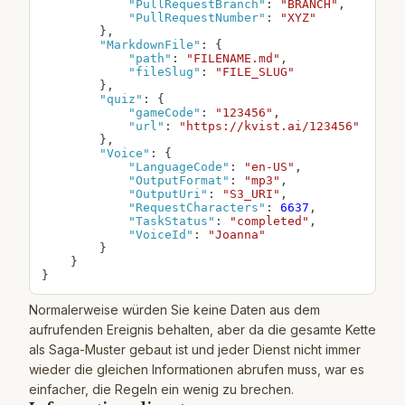
"PullRequestBranch"
:
"BRANCH"
,
"PullRequestNumber"
:
"XYZ"
}
,
"MarkdownFile"
:
{
"path"
:
"FILENAME.md"
,
"fileSlug"
:
"FILE_SLUG"
}
,
"quiz"
:
{
"gameCode"
:
"123456"
,
"url"
:
"https://kvist.ai/123456"
}
,
"Voice"
:
{
"LanguageCode"
:
"en-US"
,
"OutputFormat"
:
"mp3"
,
"OutputUri"
:
"S3_URI"
,
"RequestCharacters"
:
6637
,
"TaskStatus"
:
"completed"
,
"VoiceId"
:
"Joanna"
}
}
}
Normalerweise würden Sie keine Daten aus dem
aufrufenden Ereignis behalten, aber da die gesamte Kette
als Saga-Muster gebaut ist und jeder Dienst nicht immer
wieder die gleichen Informationen abrufen muss, war es
einfacher, die Regeln ein wenig zu brechen.