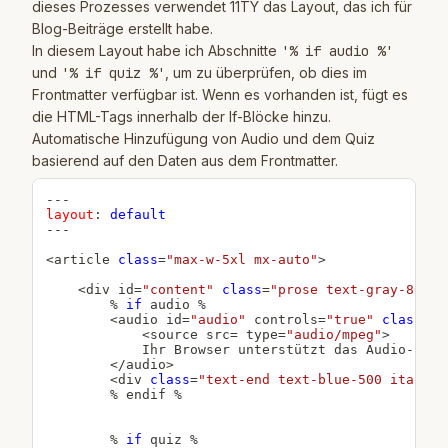
dieses Prozesses verwendet 11TY das Layout, das ich für
Blog-Beiträge erstellt habe.
In diesem Layout habe ich Abschnitte
'% if audio %'
und
'% if quiz %'
, um zu überprüfen, ob dies im
Frontmatter verfügbar ist. Wenn es vorhanden ist, fügt es
die HTML-Tags innerhalb der If-Blöcke hinzu.
Automatische Hinzufügung von Audio und dem Quiz
basierend auf den Daten aus dem Frontmatter.
--
-
layout
:
default
--
-
<
article 
class
=
"max-w-5xl mx-auto"
>
<
div id
=
"content"
class
=
"prose text-gray-800 m
%
if
 audio 
%
<
audio id
=
"audio"
 controls
=
"true"
class
=
"f
<
source src
=
 type
=
"audio/mpeg"
>
            Ihr Browser unterstützt das Audio
-
Elem
<
/
audio
>
<
div 
class
=
"text-end text-blue-500 italic"
%
 endif 
%
%
if
 quiz 
%