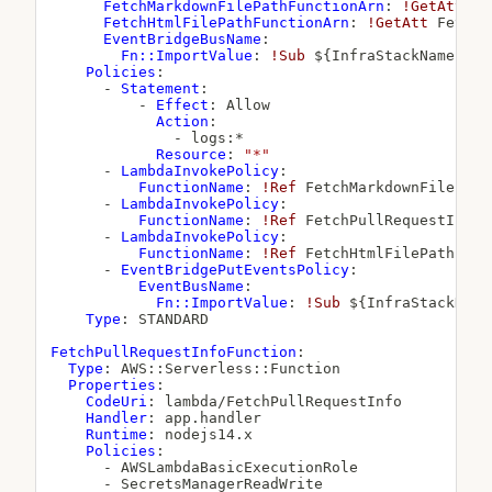
FetchMarkdownFilePathFunctionArn
:
!GetAtt
 Fe
FetchHtmlFilePathFunctionArn
:
!GetAtt
 FetchH
EventBridgeBusName
:
Fn::ImportValue
:
!Sub
 $
{
InfraStackName
}
:
ev
Policies
:
-
Statement
:
-
Effect
:
 Allow

Action
:
-
 logs
:
*

Resource
:
"*"
-
LambdaInvokePolicy
:
FunctionName
:
!Ref
 FetchMarkdownFilePathF
-
LambdaInvokePolicy
:
FunctionName
:
!Ref
 FetchPullRequestInfoFu
-
LambdaInvokePolicy
:
FunctionName
:
!Ref
 FetchHtmlFilePathFunct
-
EventBridgePutEventsPolicy
:
EventBusName
:
Fn::ImportValue
:
!Sub
 $
{
InfraStackName
Type
:
 STANDARD

FetchPullRequestInfoFunction
:
Type
:
 AWS
:
:
Serverless
:
:
Function

Properties
:
CodeUri
:
 lambda/FetchPullRequestInfo

Handler
:
 app.handler

Runtime
:
 nodejs14.x

Policies
:
-
 AWSLambdaBasicExecutionRole

-
 SecretsManagerReadWrite
