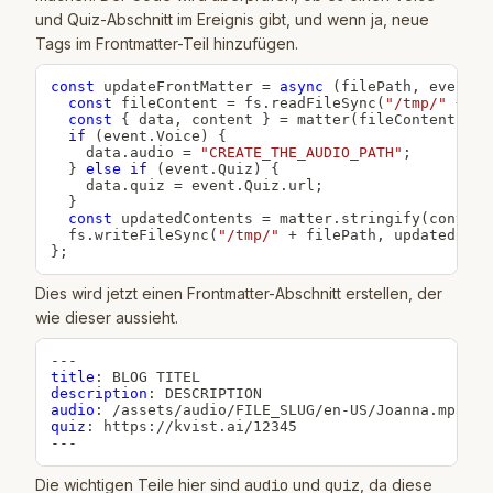
und Quiz-Abschnitt im Ereignis gibt, und wenn ja, neue
Tags im Frontmatter-Teil hinzufügen.
const
updateFrontMatter
=
async
(
filePath
,
 event
)
const
 fileContent 
=
 fs
.
readFileSync
(
"/tmp/"
+
 fi
const
{
 data
,
 content 
}
=
matter
(
fileContent
)
;
if
(
event
.
Voice
)
{
    data
.
audio 
=
"CREATE_THE_AUDIO_PATH"
;
}
else
if
(
event
.
Quiz
)
{
    data
.
quiz 
=
 event
.
Quiz
.
url
;
}
const
 updatedContents 
=
 matter
.
stringify
(
content
  fs
.
writeFileSync
(
"/tmp/"
+
 filePath
,
 updatedCont
}
;
Dies wird jetzt einen Frontmatter-Abschnitt erstellen, der
wie dieser aussieht.
---
title
:
description
:
audio
:
 /assets/audio/FILE_SLUG/en
-
quiz
:
 https
:
//kvist.ai/12345
---
Die wichtigen Teile hier sind
audio
und
quiz
, da diese