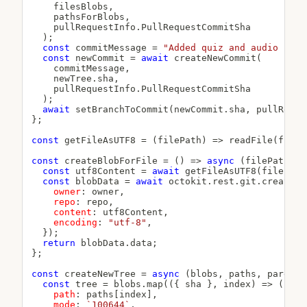
    filesBlobs
,
    pathsForBlobs
,
    pullRequestInfo
.
PullRequestCommitSha

)
;
const
 commitMessage 
=
"Added quiz and audio file
const
 newCommit 
=
await
createNewCommit
(
    commitMessage
,
    newTree
.
sha
,
    pullRequestInfo
.
PullRequestCommitSha

)
;
await
setBranchToCommit
(
newCommit
.
sha
,
 pullReque
}
;
const
getFileAsUTF8
=
(
filePath
)
=>
readFile
(
fileP
const
createBlobForFile
=
(
)
=>
async
(
filePath
)
=
const
 utf8Content 
=
await
getFileAsUTF8
(
filePath
const
 blobData 
=
await
 octokit
.
rest
.
git
.
createBl
owner
:
 owner
,
repo
:
 repo
,
content
:
 utf8Content
,
encoding
:
"utf-8"
,
}
)
;
return
 blobData
.
data
;
}
;
const
createNewTree
=
async
(
blobs
,
 paths
,
 parentT
const
 tree 
=
 blobs
.
map
(
(
{
 sha 
}
,
 index
)
=>
(
{
path
:
 paths
[
index
]
,
mode
:
`
100644
`
,