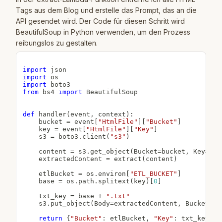
Tags aus dem Blog und erstelle das Prompt, das an die
API gesendet wird. Der Code für diesen Schritt wird
BeautifulSoup in Python verwenden, um den Prozess
reibungslos zu gestalten.
import
import
import
from
 bs4 
import
 BeautifulSoup

def
handler
(
event
,
 context
)
:
    bucket 
=
 event
[
"HtmlFile"
]
[
"Bucket"
]
    key 
=
 event
[
"HtmlFile"
]
[
"Key"
]
    s3 
=
 boto3
.
client
(
"s3"
)
    content 
=
 s3
.
get_object
(
Bucket
=
bucket
,
 Key
=
key
    extractedContent 
=
 extract
(
content
)
    etlBucket 
=
 os
.
environ
[
"ETL_BUCKET"
]
    base 
=
 os
.
path
.
splitext
(
key
)
[
0
]
    txt_key 
=
 base 
+
".txt"
    s3
.
put_object
(
Body
=
extractedContent
,
 Bucket
=
et
return
{
"Bucket"
:
 etlBucket
,
"Key"
:
 txt_key
}