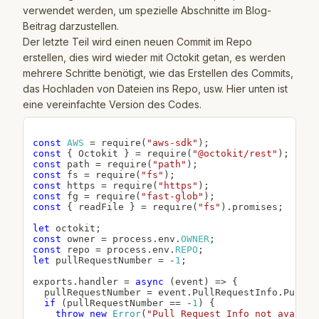
verwendet werden, um spezielle Abschnitte im Blog-
Beitrag darzustellen.
Der letzte Teil wird einen neuen Commit im Repo
erstellen, dies wird wieder mit Octokit getan, es werden
mehrere Schritte benötigt, wie das Erstellen des Commits,
das Hochladen von Dateien ins Repo, usw. Hier unten ist
eine vereinfachte Version des Codes.
const
AWS
=
require
(
"aws-sdk"
)
;
const
{
 Octokit 
}
=
require
(
"@octokit/rest"
)
;
const
 path 
=
require
(
"path"
)
;
const
 fs 
=
require
(
"fs"
)
;
const
 https 
=
require
(
"https"
)
;
const
 fg 
=
require
(
"fast-glob"
)
;
const
{
 readFile 
}
=
require
(
"fs"
)
.
promises
;
let
 octokit
;
const
 owner 
=
 process
.
env
.
OWNER
;
const
 repo 
=
 process
.
env
.
REPO
;
let
 pullRequestNumber 
=
-
1
;
exports
.
handler
=
async
(
event
)
=>
{
  pullRequestNumber 
=
 event
.
PullRequestInfo
.
PullRe
if
(
pullRequestNumber 
==
-
1
)
{
throw
new
Error
(
"Pull Request Info not availab