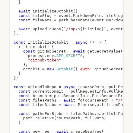
}
await
initializeOctokit
(
)
;
const
 fileSlug 
=
 event
.
MarkdownFile
.
fileSlug
;
const
 fileName 
=
 path
.
basename
(
event
.
MarkdownFil
await
uploadToRepo
(
`
/tmp/
${
fileSlug
}
`
,
 event
.
Pul
}
;
const
initializeOctokit
=
async
(
)
=>
{
if
(
!
octokit
)
{
const
 gitHubSecret 
=
await
getSecretValue
(
      process
.
env
.
APP_SECRETS
,
"github-token"
)
;
    octokit 
=
new
Octokit
(
{
auth
:
 gitHubSecret 
}
)
;
}
}
;
const
uploadToRepo
=
async
(
coursePath
,
 pullReques
const
 currentCommit 
=
 pullRequestInfo
.
PullReques
const
 branch 
=
 pullRequestInfo
.
PullRequestBranch
const
 filesPaths 
=
await
fg
(
coursePath 
+
"/**/*.
const
 filesBlobs 
=
await
 Promise
.
all
(
filesPaths
.
const
 pathsForBlobs 
=
 filesPaths
.
map
(
(
fullPath
)
    path
.
relative
(
coursePath
,
 fullPath
)
)
;
const
 newTree 
=
await
createNewTree
(