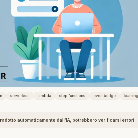
en
serverless
lambda
step functions
eventbridge
learnin
tradotto automaticamente dall'IA, potrebbero verificarsi errori