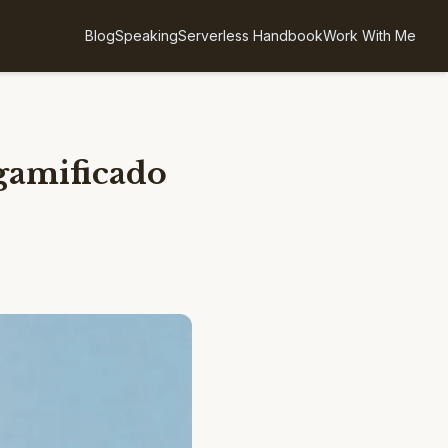
Blog
Speaking
Serverless Handbook
Work With Me
gamificado