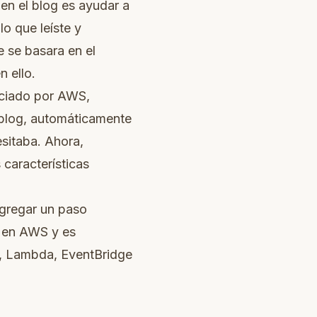
 en el blog es ayudar a
o que leíste y
e se basara en el
n ello.
nciado por AWS,
 blog, automáticamente
sitaba. Ahora,
características
agregar un paso
ta en AWS y es
s, Lambda, EventBridge