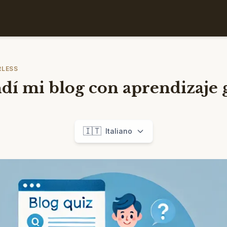
RLESS
í mi blog con aprendizaje 
🇮🇹
Italiano