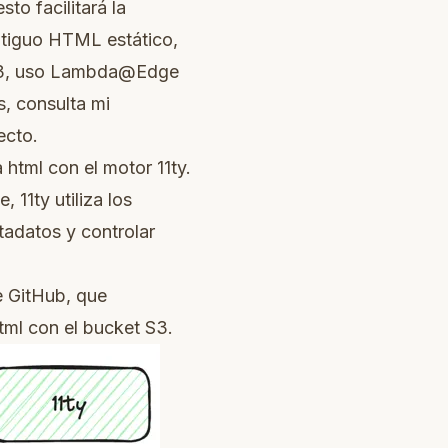
to facilitará la
ntiguo HTML estático,
 y S3, uso Lambda@Edge
s, consulta mi
ecto.
 html con el
motor 11ty
.
 11ty utiliza los
adatos y controlar
e GitHub, que
html con el bucket S3.