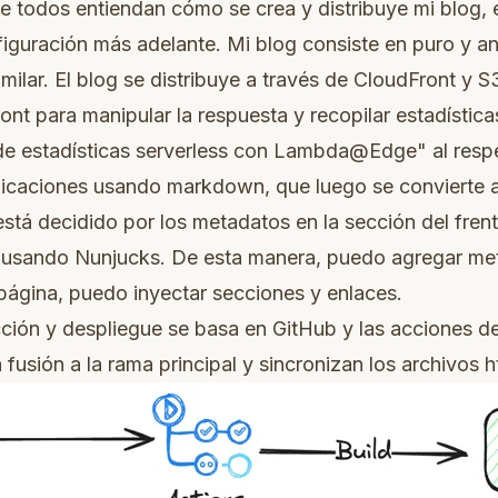
todos entiendan cómo se crea y distribuye mi blog, es
iguración más adelante. Mi blog consiste en puro y a
similar. El blog se distribuye a través de CloudFront
nt para manipular la respuesta y recopilar estadística
de estadísticas serverless con Lambda@Edge"
al resp
licaciones usando markdown, que luego se convierte a
stá decidido por los metadatos en la sección del frente,
o usando
Nunjucks
. De esta manera, puedo agregar met
página, puedo inyectar secciones y enlaces.
cción y despliegue se basa en GitHub y las acciones d
a fusión a la rama principal y sincronizan los archivos 