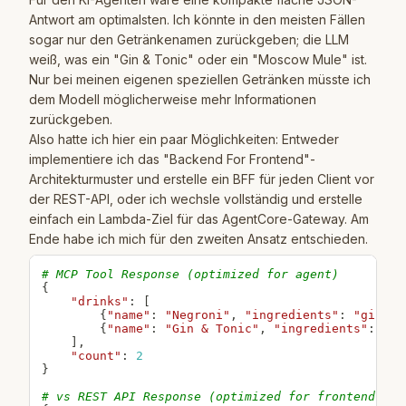
Antwort am optimalsten. Ich könnte in den meisten Fällen
sogar nur den Getränkenamen zurückgeben; die LLM
weiß, was ein "Gin & Tonic" oder ein "Moscow Mule" ist.
Nur bei meinen eigenen speziellen Getränken müsste ich
dem Modell möglicherweise mehr Informationen
zurückgeben.
Also hatte ich hier ein paar Möglichkeiten: Entweder
implementiere ich das "Backend For Frontend"-
Architekturmuster und erstelle ein BFF für jeden Client vor
der REST-API, oder ich wechsle vollständig und erstelle
einfach ein Lambda-Ziel für das AgentCore-Gateway. Am
Ende habe ich mich für den zweiten Ansatz entschieden.
# MCP Tool Response (optimized for agent)
{
"drinks"
:
[
{
"name"
:
"Negroni"
,
"ingredients"
:
"gin, C
{
"name"
:
"Gin & Tonic"
,
"ingredients"
:
"gi
]
,
"count"
:
2
}
# vs REST API Response (optimized for frontend)