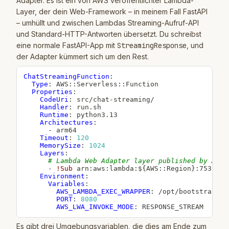
Adapter. Es ist ein von AWS veröffentlichter Lambda-
Layer, der dein Web-Framework – in meinem Fall FastAPI
– umhüllt und zwischen Lambdas Streaming-Aufruf-API
und Standard-HTTP-Antworten übersetzt. Du schreibst
eine normale FastAPI-App mit
StreamingResponse
, und
der Adapter kümmert sich um den Rest.
ChatStreamingFunction
:
Type
:
 AWS
:
:
Serverless
:
:
Function

Properties
:
CodeUri
:
 src/chat
-
streaming/

Handler
:
 run.sh

Runtime
:
 python3.13

Architectures
:
-
 arm64

Timeout
:
120
MemorySize
:
1024
Layers
:
# Lambda Web Adapter layer published by AWS
-
!Sub
 arn
:
aws
:
lambda
:
$
{
AWS
:
:
Region
}
:
7532405
Environment
:
Variables
:
AWS_LAMBDA_EXEC_WRAPPER
:
 /opt/bootstrap

PORT
:
8080
AWS_LWA_INVOKE_MODE
:
 RESPONSE_STREAM
Es gibt drei Umgebungsvariablen, die dies am Ende zum