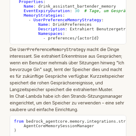
Properties
:
Name
:
 drink_assistant_bartender_memory

EventExpiryDuration
:
30
# Tage, um Gesprächse
MemoryStrategies
:
-
UserPreferenceMemoryStrategy
:
Name
:
 DrinkPreferences

Description
:
 Extrahiert Benutzergetränke
Namespaces
:
-
 preferences/
{
actorId
}
Die
UserPreferenceMemoryStrategy
macht die Dinge
interessant. Sie extrahiert Erkenntnisse aus Gesprächen;
wenn ein Benutzer mehrmals über Sitzungen hinweg "Ich
bevorzuge Gin" sagt, lernt der Speicher dies und macht
es für zukünftige Gespräche verfügbar. Kurzzeitspeicher
speichert die rohen Gesprächsereignisse, und
Langzeitspeicher speichert die extrahierten Muster.
Im Chat-Lambda habe ich den Strands-Sitzungsmanager
eingerichtet, um den Speicher zu verwenden – eine sehr
saubere und einfache Einrichtung.
from
 bedrock_agentcore
.
memory
.
integrations
.
strands
)