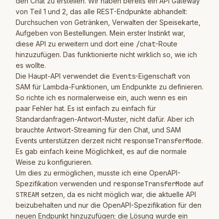
den Chat zu erstellen. Wir haben bereits ein API Gateway
von Teil 1 und 2, das alle REST-Endpunkte abhandelt:
Durchsuchen von Getränken, Verwalten der Speisekarte,
Aufgeben von Bestellungen. Mein erster Instinkt war,
diese API zu erweitern und dort eine
/chat
-Route
hinzuzufügen. Das funktionierte nicht wirklich so, wie ich
es wollte.
Die Haupt-API verwendet die
Events
-Eigenschaft von
SAM für Lambda-Funktionen, um Endpunkte zu definieren.
So richte ich es normalerweise ein, auch wenn es ein
paar Fehler hat. Es ist einfach zu einfach für
Standardanfragen-Antwort-Muster, nicht dafür. Aber ich
brauchte Antwort-Streaming für den Chat, und SAM
Events unterstützen derzeit nicht
responseTransferMode
.
Es gab einfach keine Möglichkeit, es auf die normale
Weise zu konfigurieren.
Um dies zu ermöglichen, musste ich eine OpenAPI-
Spezifikation verwenden und
responseTransferMode
auf
STREAM
setzen, da es nicht möglich war, die aktuelle API
beizubehalten und nur die OpenAPI-Spezifikation für den
neuen Endpunkt hinzuzufügen; die Lösung wurde ein