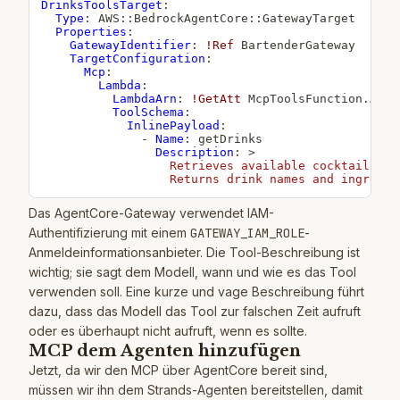
DrinksToolsTarget
:
Type
:
 AWS
:
:
BedrockAgentCore
:
:
GatewayTarget

Properties
:
GatewayIdentifier
:
!Ref
 BartenderGateway

TargetConfiguration
:
Mcp
:
Lambda
:
LambdaArn
:
!GetAtt
 McpToolsFunction.Arn

ToolSchema
:
InlinePayload
:
-
Name
:
 getDrinks

Description
:
>
                  Retrieves available cocktails fro
                  Returns drink names and ingredie
Das AgentCore-Gateway verwendet IAM-
Authentifizierung mit einem
GATEWAY_IAM_ROLE
-
Anmeldeinformationsanbieter. Die Tool-Beschreibung ist
wichtig; sie sagt dem Modell, wann und wie es das Tool
verwenden soll. Eine kurze und vage Beschreibung führt
dazu, dass das Modell das Tool zur falschen Zeit aufruft
oder es überhaupt nicht aufruft, wenn es sollte.
MCP dem Agenten hinzufügen
Jetzt, da wir den MCP über AgentCore bereit sind,
müssen wir ihn dem Strands-Agenten bereitstellen, damit