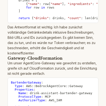
    drinks 
=
[
{
"name"
:
 row
[
"name"
]
,
"ingredients"
:
", "
.
for
 row 
in
 rows

]
return
{
"drinks"
:
 drinks
,
"count"
:
len
(
drinks
)
Das Antwortformat ist wichtig. Ich habe zunächst
vollständige Getränkedetails inklusive Beschreibungen,
Bild-URLs und IDs zurückgegeben. Es gibt keinen Sinn,
das zu tun, und es würde nur Token verbrauchen; es zu
beschneiden, erhöht die Geschwindigkeit und ist
kosteneffizienter.
Gateway-CloudFormation
Um unser AgentCore-Gateway wie gewohnt zu erstellen,
greife ich auf CloudFormation zurück, und die Einrichtung
ist nicht gerade einfach.
BartenderGateway
:
Type
:
 AWS
:
:
BedrockAgentCore
:
:
Gateway

Properties
:
Name
:
 drink
-
assistant
-
bartender
-
gateway

ProtocolType
:
 MCP

AuthorizerType
:
 AWS_IAM
