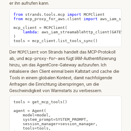
er ihn aufrufen kann.
from
 strands
.
tools
.
mcp 
import
from
 mcp_proxy_for_aws
.
client 
import
 aws_iam_strea
mcp_client 
=
 MCPClient
(
lambda
:
 aws_iam_streamablehttp_client
(
GATEWAY_
)
tools 
=
 mcp_client
.
list_tools_sync
(
)
Der
MCPClient
von Strands handelt das MCP-Protokoll
ab, und
mcp-proxy-for-aws
fügt IAM-Authentifizierung
hinzu, um das AgentCore-Gateway aufzurufen. Ich
initialisiere den Client einmal beim Kaltstart und cache die
Tools in einem globalen Kontext, damit nachfolgende
Anfragen die Einrichtung überspringen, um die
Geschwindigkeit von Warmstarts zu verbessern.
tools 
=
 get_mcp_tools
(
)
agent 
=
 Agent
(
    model
=
model
,
    system_prompt
=
SYSTEM_PROMPT
,
    session_manager
=
session_manager
,
    tools
=
tools
,