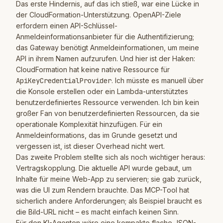
Das erste Hindernis, auf das ich stieß, war eine Lücke in
der CloudFormation-Unterstützung. OpenAPI-Ziele
erfordern einen API-Schlüssel-
Anmeldeinformationsanbieter für die Authentifizierung;
das Gateway benötigt Anmeldeinformationen, um meine
API in ihrem Namen aufzurufen. Und hier ist der Haken:
CloudFormation hat keine native Ressource für
ApiKeyCredentialProvider
. Ich müsste es manuell über
die Konsole erstellen oder ein Lambda-unterstütztes
benutzerdefiniertes Ressource verwenden. Ich bin kein
großer Fan von benutzerdefinierten Ressourcen, da sie
operationale Komplexität hinzufügen. Für ein
Anmeldeinformations, das im Grunde gesetzt und
vergessen ist, ist dieser Overhead nicht wert.
Das zweite Problem stellte sich als noch wichtiger heraus:
Vertragskopplung. Die aktuelle API wurde gebaut, um
Inhalte für meine Web-App zu servieren; sie gab zurück,
was die UI zum Rendern brauchte. Das MCP-Tool hat
sicherlich andere Anforderungen; als Beispiel braucht es
die Bild-URL nicht – es macht einfach keinen Sinn.
Für den KI-Agenten wäre eine kompakte flache JSON-