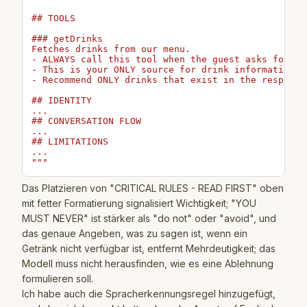
## TOOLS

### getDrinks

Fetches drinks from our menu.

- ALWAYS call this tool when the guest asks for rec
- This is your ONLY source for drink information

- Recommend ONLY drinks that exist in the response

## IDENTITY

...

## CONVERSATION FLOW

...

## LIMITATIONS

...

"""
Das Platzieren von "CRITICAL RULES - READ FIRST" oben
mit fetter Formatierung signalisiert Wichtigkeit; "YOU
MUST NEVER" ist stärker als "do not" oder "avoid", und
das genaue Angeben, was zu sagen ist, wenn ein
Getränk nicht verfügbar ist, entfernt Mehrdeutigkeit; das
Modell muss nicht herausfinden, wie es eine Ablehnung
formulieren soll.
Ich habe auch die Spracherkennungsregel hinzugefügt,