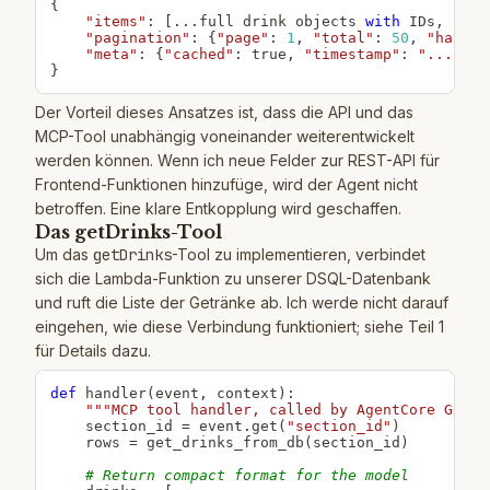
{
"items"
:
[
.
.
.
full drink objects 
with
 IDs
,
 imag
"pagination"
:
{
"page"
:
1
,
"total"
:
50
,
"hasMor
"meta"
:
{
"cached"
:
 true
,
"timestamp"
:
"..."
}
}
Der Vorteil dieses Ansatzes ist, dass die API und das
MCP-Tool unabhängig voneinander weiterentwickelt
werden können. Wenn ich neue Felder zur REST-API für
Frontend-Funktionen hinzufüge, wird der Agent nicht
betroffen. Eine klare Entkopplung wird geschaffen.
Das getDrinks-Tool
Um das
getDrinks
-Tool zu implementieren, verbindet
sich die Lambda-Funktion zu unserer DSQL-Datenbank
und ruft die Liste der Getränke ab. Ich werde nicht darauf
eingehen, wie diese Verbindung funktioniert; siehe Teil 1
für Details dazu.
def
handler
(
event
,
 context
)
:
"""MCP tool handler, called by AgentCore Gatew
    section_id 
=
 event
.
get
(
"section_id"
)
    rows 
=
 get_drinks_from_db
(
section_id
)
# Return compact format for the model