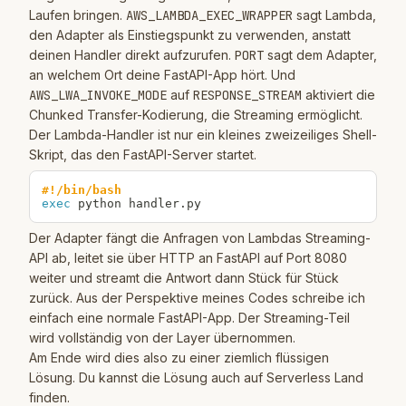
Laufen bringen.
AWS_LAMBDA_EXEC_WRAPPER
sagt Lambda,
den Adapter als Einstiegspunkt zu verwenden, anstatt
deinen Handler direkt aufzurufen.
PORT
sagt dem Adapter,
an welchem Ort deine FastAPI-App hört. Und
AWS_LWA_INVOKE_MODE
auf
RESPONSE_STREAM
aktiviert die
Chunked Transfer-Kodierung, die Streaming ermöglicht.
Der Lambda-Handler ist nur ein kleines zweizeiliges Shell-
Skript, das den FastAPI-Server startet.
#!/bin/bash
exec
 python handler.py
Der Adapter fängt die Anfragen von Lambdas Streaming-
API ab, leitet sie über HTTP an FastAPI auf Port 8080
weiter und streamt die Antwort dann Stück für Stück
zurück. Aus der Perspektive meines Codes schreibe ich
einfach eine normale FastAPI-App. Der Streaming-Teil
wird vollständig von der Layer übernommen.
Am Ende wird dies also zu einer ziemlich flüssigen
Lösung. Du kannst die Lösung auch auf
Serverless Land
finden.