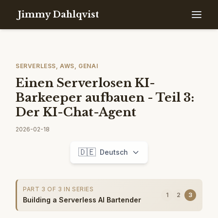
Jimmy Dahlqvist
SERVERLESS, AWS, GENAI
Einen Serverlosen KI-
Barkeeper aufbauen - Teil 3:
Der KI-Chat-Agent
2026-02-18
🇩🇪
Deutsch
PART 3 OF 3 IN SERIES
1
2
3
Building a Serverless AI Bartender