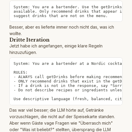
System: You are a bartender. Use the getDrinks too
available. Only recommend drinks that appear in th
suggest drinks that are not on the menu.
Besser, aber es lieferte immer noch nicht das, was ich
wollte.
Dritte Iteration
Jetzt habe ich angefangen, einige klare Regeln
hinzuzufügen.
System: You are a bartender at a Nordic cocktail ba
RULES:

- ALWAYS call getDrinks before making recommendatio
- ONLY recommend drinks that exist in the getDrinks
- If a drink is not in the response, say "Sorry, we
- Do not describe recipes or ingredients unless the
Use descriptive language (fresh, balanced, citrusy
Das war viel besser; die LLM hörte auf, Getränke
vorzuschlagen, die nicht auf der Speisekarte standen.
Aber wenn Gäste vage Fragen wie "Überrasch mich"
oder "Was ist beliebt?" stellten, übersprang die LLM