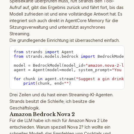
Speisekarte überprüfen muss, ruft Strands den Tool-
Aufruf auf, gibt das Ergebnis zurück und fährt fort, bis das
Modell zufrieden ist und eine vollständige Antwort hat. Es
integriert sich auch direkt in AgentCore Memory für die
Sitzungsverwaltung und unterstützt asynchrones
Streaming.
Die grundlegende Einrichtung ist überraschend einfach.
from
 strands 
import
from
 strands
.
models
.
bedrock 
import
 BedrockModel

model 
=
 BedrockModel
(
model_id
=
"amazon.nova-2-lite-
agent 
=
 Agent
(
model
=
model
,
 system_prompt
=
"You are 
for
 chunk 
in
 agent
.
stream
(
"Suggest a gin drink"
)
:
print
(
chunk
,
 end
=
""
)
Drei Zeilen und du hast einen Streaming-KI-Agenten.
Strands besitzt die Schleife; ich besitze die
Geschäftslogik.
Amazon Bedrock Nova 2
Für die LLM habe ich mich für Amazon Nova 2 Lite
entschieden. Warum speziell Nova 2? Ich wollte ein
schnelles Modell; das Empfehlen von Cocktails und