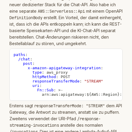
neuer dedizierter Stack für die Chat-API. Also habe ich
eine separate
AWS::Serverless::Api
mit einem OpenAPI
DefinitionBody
erstellt. Ein Vorteil, der damit einhergeht,
ist, dass ich die APIs entkoppeln kann; ich kann die REST-
basierte Speisekarten-API und die KI-Chat-API separat
bereitstellen. Chat-Änderungen riskieren nicht, den
Bestellablauf zu stören, und umgekehrt.
paths
:
/chat
:
post
:
x-amazon-apigateway-integration
:
type
:
 aws_proxy

httpMethod
:
 POST

responseTransferMode
:
"STREAM"
uri
:
Fn::Sub
:
>
-
            arn
:
aws
:
apigateway
:
$
{
AWS
:
:
Region
}
:
lamb
Erstens sagt
responseTransferMode: "STREAM"
dem API
Gateway, die Antwort zu streamen, anstatt sie zu puffern.
Zweitens verwendet der URI-Pfad
/response-
streaming-invocations
anstelle des normalen
/invocations
. Dies ist eine andere Lambda-Aufruf-API,