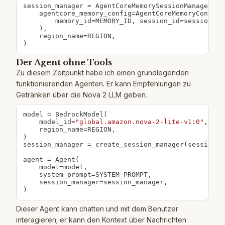
session_manager 
=
 AgentCoreMemorySessionManager
(
    agentcore_memory_config
=
AgentCoreMemoryConfig
(
        memory_id
=
MEMORY_ID
,
 session_id
=
session_id
)
,
    region_name
=
REGION
,
)
Der Agent ohne Tools
Zu diesem Zeitpunkt habe ich einen grundlegenden
funktionierenden Agenten. Er kann Empfehlungen zu
Getränken über die Nova 2 LLM geben.
model 
=
 BedrockModel
(
    model_id
=
"global.amazon.nova-2-lite-v1:0"
,
    region_name
=
REGION
,
)
session_manager 
=
 create_session_manager
(
session_i
agent 
=
 Agent
(
    model
=
model
,
    system_prompt
=
SYSTEM_PROMPT
,
    session_manager
=
session_manager
,
)
Dieser Agent kann chatten und mit dem Benutzer
interagieren; er kann den Kontext über Nachrichten