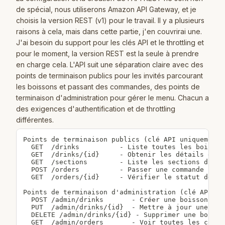
de spécial, nous utiliserons Amazon API Gateway, et je
choisis la version REST (v1) pour le travail. Il y a plusieurs
raisons à cela, mais dans cette partie, j'en couvrirai une.
J'ai besoin du support pour les clés API et le throttling et
pour le moment, la version REST est la seule à prendre
en charge cela. L'API suit une séparation claire avec des
points de terminaison publics pour les invités parcourant
les boissons et passant des commandes, des points de
terminaison d'administration pour gérer le menu. Chacun a
des exigences d'authentification et de throttling
différentes.
Points de terminaison publics (clé API uniquement) 
  GET  /drinks          - Liste toutes les boissons
  GET  /drinks/{id}     - Obtenir les détails de la
  GET  /sections        - Liste les sections du men
  POST /orders          - Passer une commande

  GET  /orders/{id}     - Vérifier le statut de la 
Points de terminaison d'administration (clé API + J
  POST /admin/drinks       - Créer une boisson

  PUT  /admin/drinks/{id}  - Mettre à jour une bois
  DELETE /admin/drinks/{id} - Supprimer une boisson
  GET  /admin/orders       - Voir toutes les comman