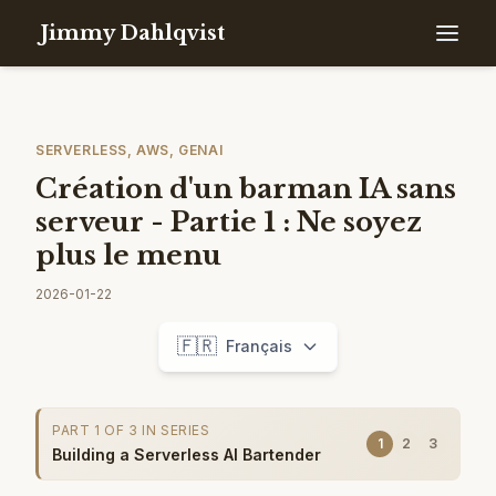
Jimmy Dahlqvist
SERVERLESS, AWS, GENAI
Création d'un barman IA sans
serveur - Partie 1 : Ne soyez
plus le menu
2026-01-22
🇫🇷
Français
PART 1 OF 3 IN SERIES
1
2
3
Building a Serverless AI Bartender