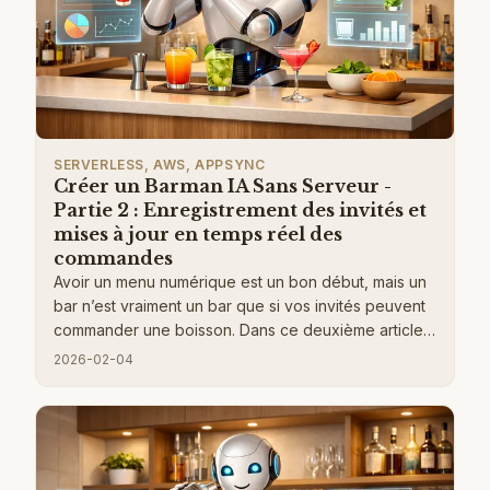
SERVERLESS, AWS, APPSYNC
Créer un Barman IA Sans Serveur -
Partie 2 : Enregistrement des invités et
mises à jour en temps réel des
commandes
Avoir un menu numérique est un bon début, mais un
bar n’est vraiment un bar que si vos invités peuvent
commander une boisson. Dans ce deuxième article,
je me concentre sur la construction du flux de
2026-02-04
commande complet. Je détaille un système
d’enregistrement des invités sans friction utilisant
des codes d’invitation et des JWT auto-signés, ce
qui garantit la sécurité sans obliger les gens à créer
des comptes complets. Je vais également explorer