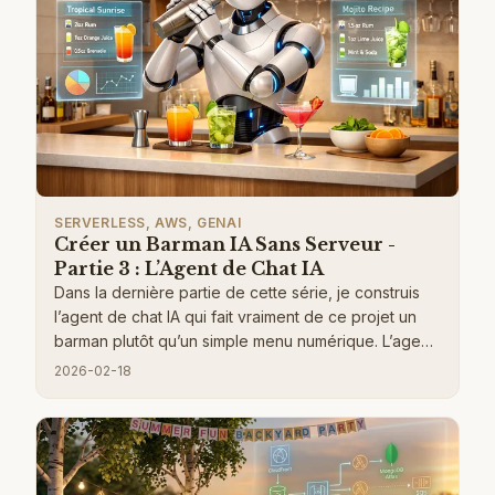
l’utilisation d’AppSync Events pour pousser des
notifications en temps réel, afin que vos invités
soient informés du moment précis où leur cocktail
est prêt, leur permettant de passer plus de temps à
faire la fête et moins de temps à actualiser la page.
SERVERLESS, AWS, GENAI
Créer un Barman IA Sans Serveur -
Partie 3 : L’Agent de Chat IA
Dans la dernière partie de cette série, je construis
l’agent de chat IA qui fait vraiment de ce projet un
barman plutôt qu’un simple menu numérique. L’agent
utilise Strands Agents avec Amazon Bedrock Nova,
2026-02-18
des outils MCP pour récupérer des boissons de la
base de données, et AgentCore Memory pour la
persistance des conversations. Je détaille comment
éviter les hallucinations avec des instructions
strictes, pourquoi j’ai dû passer de Nova v1 à Nova 2